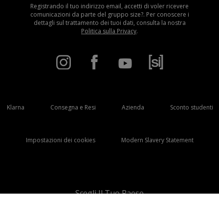
Registrando il tuo indirizzo email, accetti di voler ricevere
comunicazioni da parte del gruppo size?. Per conoscere i
dettagli sul trattamento dei tuoi dati, consulta la nostra
Politica sulla Privacy
.
Klarna
Consegna e Resi
Azienda
Sconto studenti
Impostazioni dei cookies
Modern Slavery Statement
Scegli Il Tuo Paese
Italia