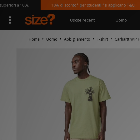
iori a 100€
10% di sconto* per studenti *si applicano T&Ci
Uscite recenti
Uomo
Home
Uomo
Abbigliamento
T-shirt
Carhartt WIP F