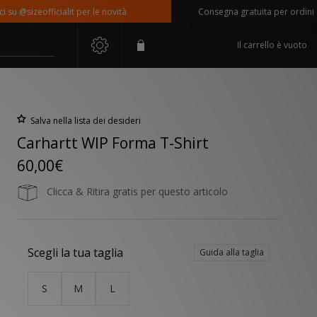
@sizeofficialit per le novità
Consegna gratuita per ordini super
Il carrello è vuoto
Salva nella lista dei desideri
Carhartt WIP Forma T-Shirt
60,00€
Clicca & Ritira gratis per questo articolo
Scegli la tua taglia
Guida alla taglia
S
M
L