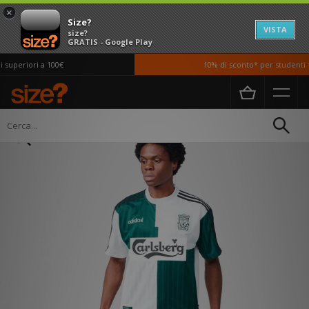
×
Size?
VISTA
size?
GRATIS - Google Play
superiori a 100€
10% di sconto* per studenti *s
Home
Uomo
Abbigliamento
T-shirt