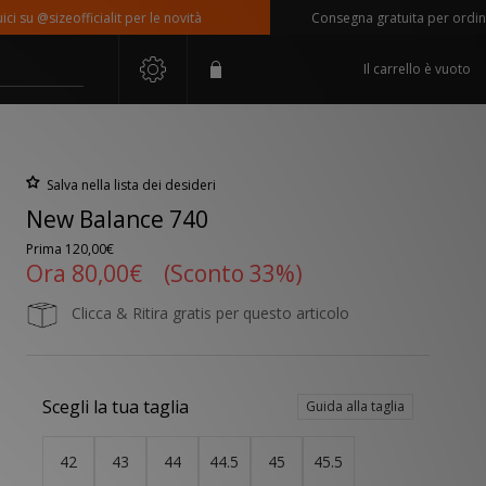
 @sizeofficialit per le novità
Consegna gratuita per ordini sup
Il carrello è vuoto
Salva nella lista dei desideri
New Balance 740
Prima
120,00€
Ora
80,00€
(Sconto 33%)
Clicca & Ritira gratis per questo articolo
Scegli la tua taglia
Guida alla taglia
42
43
44
44.5
45
45.5