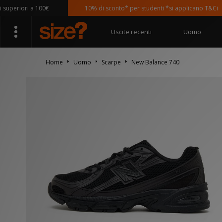
eriori a 100€
10% di sconto* per studenti *si applicano T&Ci
Uscite recenti
Uomo
Home
Uomo
Scarpe
New Balance 740