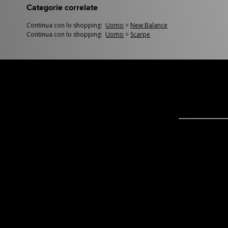
Categorie correlate
Continua con lo shopping:
Uomo
>
New Balance
Continua con lo shopping:
Uomo
>
Scarpe