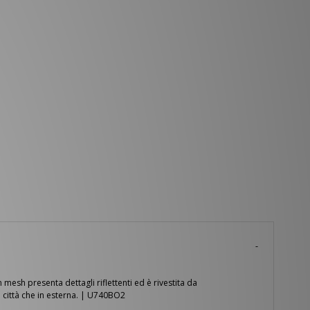
esh presenta dettagli riflettenti ed è rivestita da
 città che in esterna. | U740BO2