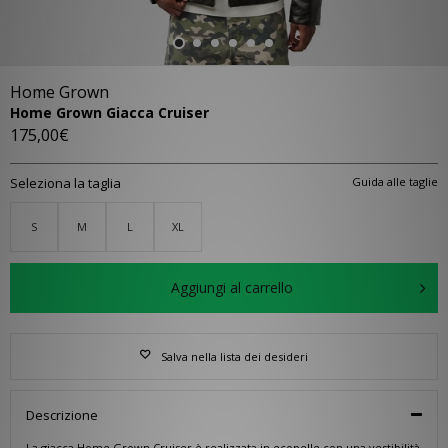
Home Grown
Home Grown Giacca Cruiser
175,00€
Seleziona la taglia
Guida alle taglie
S
M
L
XL
Aggiungi al carrello
Salva nella lista dei desideri
Descrizione
La giacca Home Grown Cruiser è realizzata in ecopelle con una vestibilità