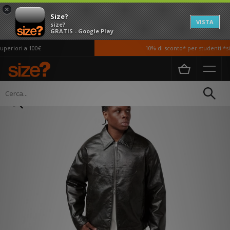
×
Size?
VISTA
size?
GRATIS - Google Play
eriori a 100€
10% di sconto* per studenti *si 
Home
Uomo
Abbigliamento
Giacche e Cappotti