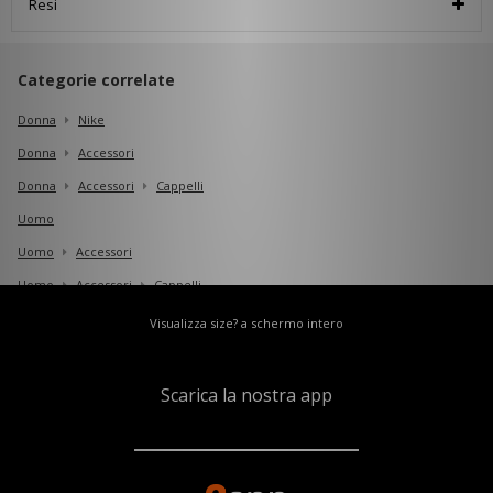
Resi
Categorie correlate
Donna
Nike
Donna
Accessori
Donna
Accessori
Cappelli
Uomo
Uomo
Accessori
Uomo
Accessori
Cappelli
Uomo
Accessori
Cappelli Di Lana
Visualizza size? a schermo intero
Scarica la nostra app