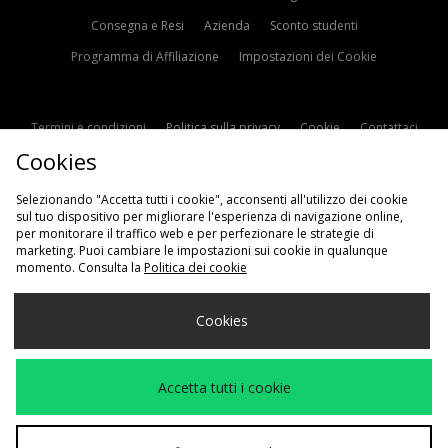
Consegna e Resi
Azienda
Sconto studenti
Programma di Affiliazione
Impostazioni dei Cookie
Termini e condizioni
Politica sulla privacy
Cookie
Contattaci
Cookies
Modern Slavery Statement
Selezionando "Accetta tutti i cookie", acconsenti all'utilizzo dei cookie
sul tuo dispositivo per migliorare l'esperienza di navigazione online,
per monitorare il traffico web e per perfezionare le strategie di
marketing. Puoi cambiare le impostazioni sui cookie in qualunque
momento. Consulta la
Politica dei cookie
Scegli Il Tuo Paese
Cookies
Italia
Accettiamo i seguenti metodi di pagamento
Accetta tutti i cookie
Visita il nostro sito aziendale a
www.jdplc.com