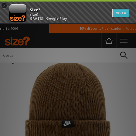
×
Size?
VISTA
size?
GRATIS - Google Play
ri a 100€
10% di sconto* per studenti *si appli
Home
Donna
Accessori
Cappelli