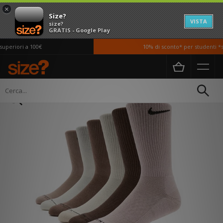
×
Size?
VISTA
size?
GRATIS - Google Play
periori a 100€
10% di sconto* per studenti *si
Home
Donna
Accessori
Calzini