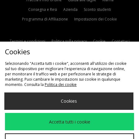
Consegna e Resi
Azienda
Sconto studenti
Programma di Affiliazione
Impostazioni dei Cookie
Termini e condizioni
Politica sulla privacy
Cookie
Contattaci
Cookies
Modern Slavery Statement
Selezionando "Accetta tutti i cookie", acconsenti all'utilizzo dei cookie
sul tuo dispositivo per migliorare l'esperienza di navigazione online,
per monitorare il traffico web e per perfezionare le strategie di
marketing. Puoi cambiare le impostazioni sui cookie in qualunque
momento. Consulta la
Politica dei cookie
Scegli Il Tuo Paese
Cookies
Italia
Accettiamo i seguenti metodi di pagamento
Accetta tutti i cookie