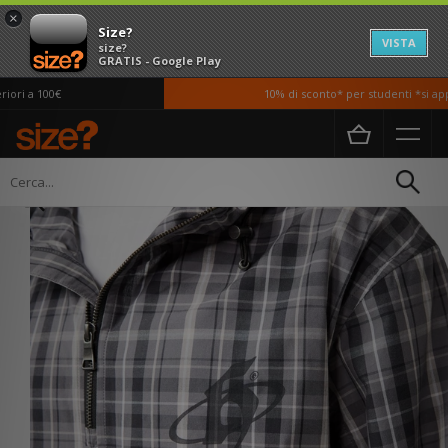
×
Size?
VISTA
size?
GRATIS - Google Play
ri a 100€
10% di sconto* per studenti *si appl
Home
Uomo
Abbigliamento
Giacche e Cappotti