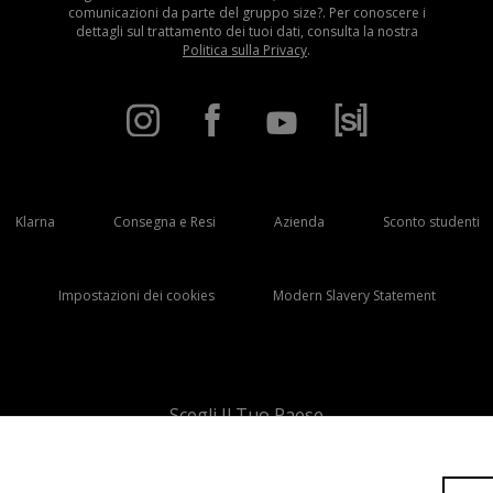
comunicazioni da parte del gruppo size?. Per conoscere i
dettagli sul trattamento dei tuoi dati, consulta la nostra
Politica sulla Privacy
.
Klarna
Consegna e Resi
Azienda
Sconto studenti
Impostazioni dei cookies
Modern Slavery Statement
Scegli Il Tuo Paese
Italia