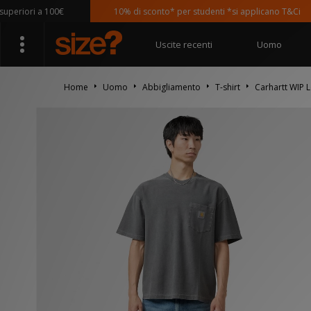
iori a 100€
10% di sconto* per studenti *si applicano T&Ci
Uscite recenti
Uomo
Home
Uomo
Abbigliamento
T-shirt
Carhartt WIP L