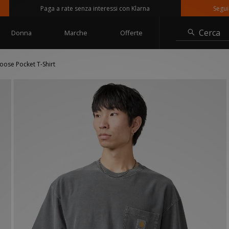
Paga a rate senza interessi con Klarna
Seguici su 
Cerca
Donna
Marche
Offerte
oose Pocket T-Shirt