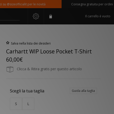
@sizeofficialit per le novità
Consegna gratuita per ordini super
Il carrello è vuoto
Salva nella lista dei desideri
Carhartt WIP Loose Pocket T-Shirt
60,00€
Clicca & Ritira gratis per questo articolo
Scegli la tua taglia
Guida alla taglia
S
L