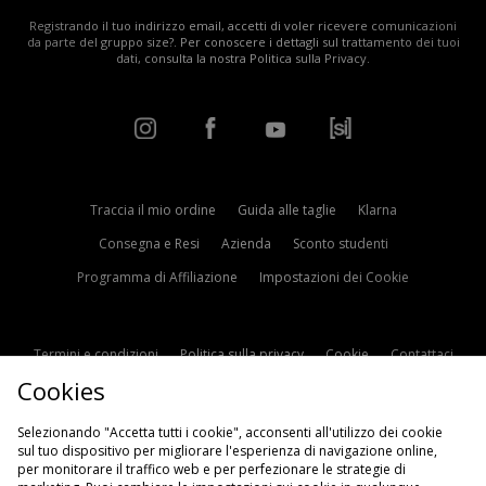
Registrando il tuo indirizzo email, accetti di voler ricevere comunicazioni
da parte del gruppo size?. Per conoscere i dettagli sul trattamento dei tuoi
dati, consulta la nostra
Politica sulla Privacy
.
Traccia il mio ordine
Guida alle taglie
Klarna
Consegna e Resi
Azienda
Sconto studenti
Programma di Affiliazione
Impostazioni dei Cookie
Termini e condizioni
Politica sulla privacy
Cookie
Contattaci
Cookies
Modern Slavery Statement
Selezionando "Accetta tutti i cookie", acconsenti all'utilizzo dei cookie
sul tuo dispositivo per migliorare l'esperienza di navigazione online,
per monitorare il traffico web e per perfezionare le strategie di