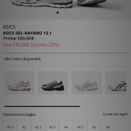
ASICS
ASICS GEL-KAYANO 12.1
Prima
180,00€
Ora
135,00€
(Sconto 25%)
Altri colori disponibili
Seleziona la taglia
Guida alle taglie
41.5
42
42.5
43.5
44
44.5
45
46