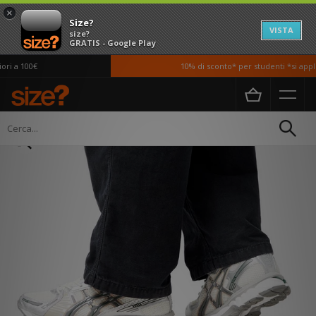
×
Size?
VISTA
size?
GRATIS - Google Play
i a 100€
10% di sconto* per studenti *si appli
Home
Uomo
Scarpe