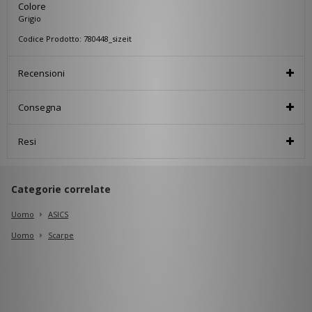
Colore
Grigio
Codice Prodotto: 780448_sizeit
Recensioni
Consegna
Resi
Categorie correlate
Uomo
ASICS
Uomo
Scarpe