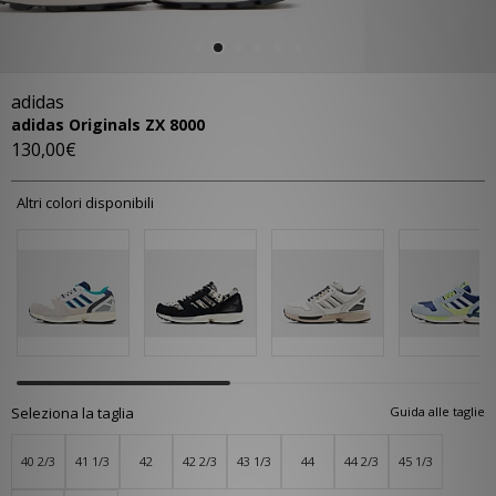
adidas
adidas Originals ZX 8000
130,00€
Altri colori disponibili
Seleziona la taglia
Guida alle taglie
40 2/3
41 1/3
42
42 2/3
43 1/3
44
44 2/3
45 1/3