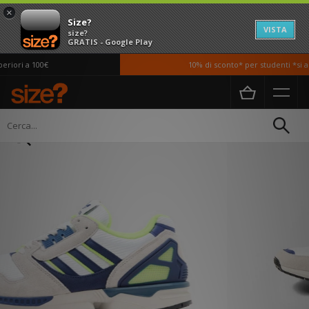
×
Size?
VISTA
size?
GRATIS - Google Play
iori a 100€
10% di sconto* per studenti *si ap
Home
Uomo
Scarpe