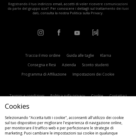
Registrando il tuo indirizzo email, accetti di voler ricevere comunicazioni
da parte del gruppo size?. Per conoscere i dettagli sul trattamento dei tuoi
dati, consulta la nostra
Politica sulla Privacy
.
Traccia il mio ordine
Guida alle taglie
Klarna
Consegna e Resi
Azienda
Sconto studenti
Programma di Affiliazione
Impostazioni dei Cookie
Termini e condizioni
Politica sulla privacy
Cookie
Contattaci
Cookies
Modern Slavery Statement
Selezionando "Accetta tutti i cookie", acconsenti all'utilizzo dei cookie
sul tuo dispositivo per migliorare l'esperienza di navigazione online,
per monitorare il traffico web e per perfezionare le strategie di
marketing. Puoi cambiare le impostazioni sui cookie in qualunque