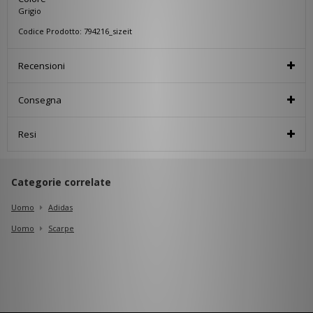
Grigio
Codice Prodotto: 794216_sizeit
Recensioni
Consegna
Resi
Categorie correlate
Uomo
Adidas
Uomo
Scarpe