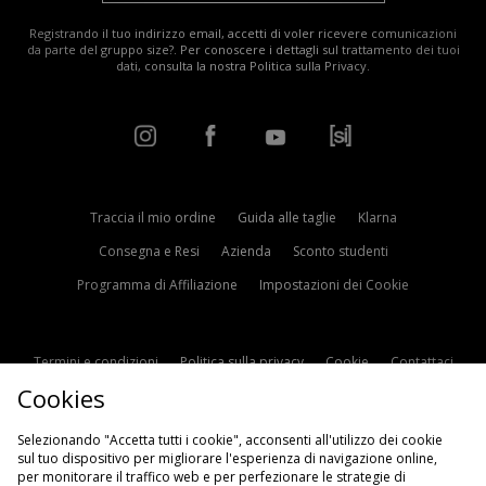
Registrando il tuo indirizzo email, accetti di voler ricevere comunicazioni
da parte del gruppo size?. Per conoscere i dettagli sul trattamento dei tuoi
dati, consulta la nostra
Politica sulla Privacy
.
Traccia il mio ordine
Guida alle taglie
Klarna
Consegna e Resi
Azienda
Sconto studenti
Programma di Affiliazione
Impostazioni dei Cookie
Termini e condizioni
Politica sulla privacy
Cookie
Contattaci
Cookies
Modern Slavery Statement
Selezionando "Accetta tutti i cookie", acconsenti all'utilizzo dei cookie
sul tuo dispositivo per migliorare l'esperienza di navigazione online,
per monitorare il traffico web e per perfezionare le strategie di