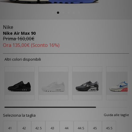
Nike
Nike Air Max 90
Prima
160,00€
Ora
135,00€
(Sconto 16%)
Altri colori disponibili
Seleziona la taglia
Guida alle taglie
41
42
42.5
43
44
44.5
45
45.5