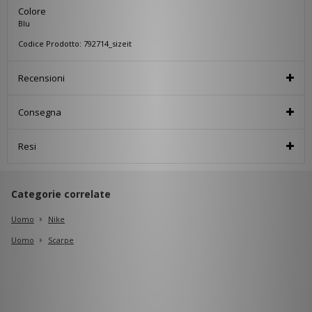
Colore
Blu
Codice Prodotto: 792714_sizeit
Recensioni
Consegna
Resi
Categorie correlate
Uomo
Nike
Uomo
Scarpe