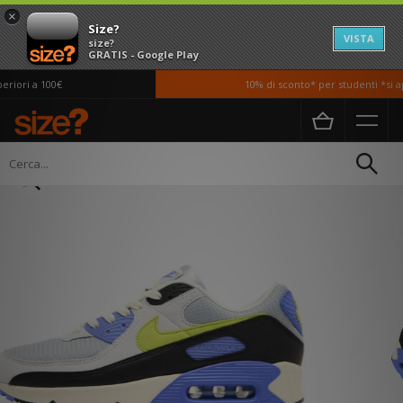
×
Size?
VISTA
size?
GRATIS - Google Play
iori a 100€
10% di sconto* per studenti *si ap
Home
Uomo
Scarpe