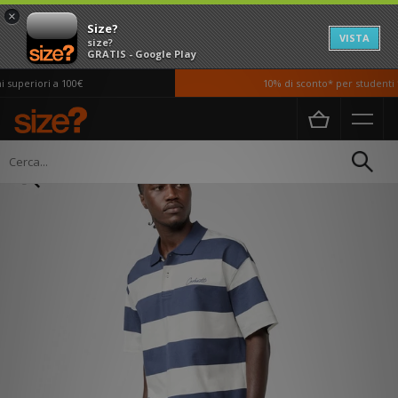
×
Size?
VISTA
size?
GRATIS - Google Play
superiori a 100€
10% di sconto* per studenti *
Home
Uomo
Abbigliamento
Polo