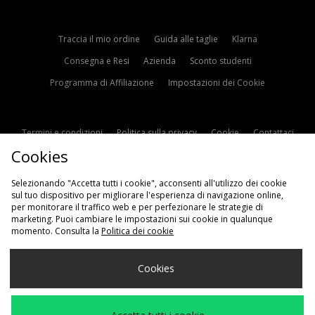
Traccia il mio ordine
Guida alle taglie
Klarna
Consegna e Resi
Azienda
Sconto studenti
Programma di Affiliazione
Impostazioni dei Cookie
Termini e condizioni
Politica sulla privacy
Cookie
Contattaci
Cookies
Modern Slavery Statement
Selezionando "Accetta tutti i cookie", acconsenti all'utilizzo dei cookie
sul tuo dispositivo per migliorare l'esperienza di navigazione online,
per monitorare il traffico web e per perfezionare le strategie di
marketing. Puoi cambiare le impostazioni sui cookie in qualunque
momento. Consulta la
Politica dei cookie
Scegli Il Tuo Paese
Cookies
Italia
Accettiamo i seguenti metodi di pagamento