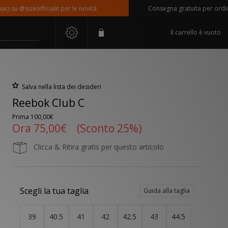
u @sizeofficialit per le novità
Consegna gratuita per ordini sup
Il carrello è vuoto
Salva nella lista dei desideri
Reebok Club C
Prima
100,00€
Ora
75,00€
(Sconto 25%)
Clicca & Ritira gratis per questo articolo
Scegli la tua taglia
Guida alla taglia
39
40.5
41
42
42.5
43
44.5