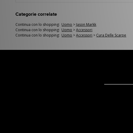
Categorie correlate
Continua con lo shopping:
Uomo
>
Jason Markk
Continua con lo shopping:
Uomo
>
Accessori
Continua con lo shopping:
Uomo
>
Accessori
>
Cura Delle Scarpe