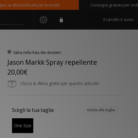
 su @sizeofficialit per le novità
Consegna gratuita per ordini s
Il carrello è vuoto
Salva nella lista dei desideri
Jason Markk Spray repellente
20,00€
Clicca & Ritira gratis per questo articolo
Scegli la tua taglia
Guida alla taglia
One Size