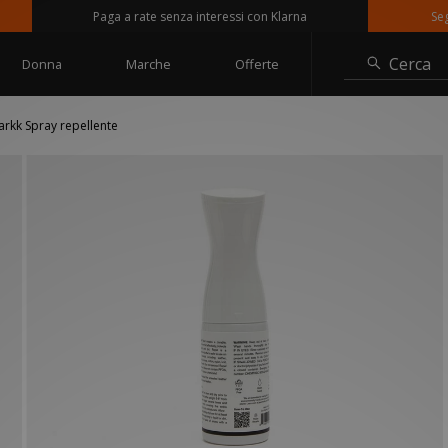
Paga a rate senza interessi con Klarna
Seguici
Cerca
Donna
Marche
Offerte
arkk Spray repellente