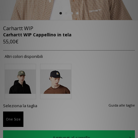
Carhartt WIP
Carhartt WIP Cappellino in tela
55,00€
Altri colori disponibili
Seleziona la taglia
Guida alle taglie
One Size
Aggiungi al carrello