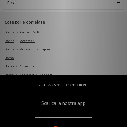
Resi
Categorie correlate
Donna
Carhartt WIP
Donna
Accessori
Donna
Accessori
Cappelli
Uomo
Uomo
Accessori
Uomo
Accessori
Cappelli
Visualizza size? a schermo intero
Scarica la nostra app