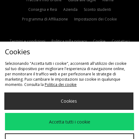
Consegna e Resi
Azienda
Sconto studenti
Programma di Affiliazione
Impostazioni dei Cookie
Termini e condizioni
Politica sulla privacy
Cookie
Contattaci
Cookies
Modern Slavery Statement
Selezionando "Accetta tutti i cookie", acconsenti all'utilizzo dei cookie
sul tuo dispositivo per migliorare l'esperienza di navigazione online,
per monitorare il traffico web e per perfezionare le strategie di
marketing. Puoi cambiare le impostazioni sui cookie in qualunque
momento. Consulta la
Politica dei cookie
Scegli Il Tuo Paese
Cookies
Italia
Accettiamo i seguenti metodi di pagamento
Accetta tutti i cookie