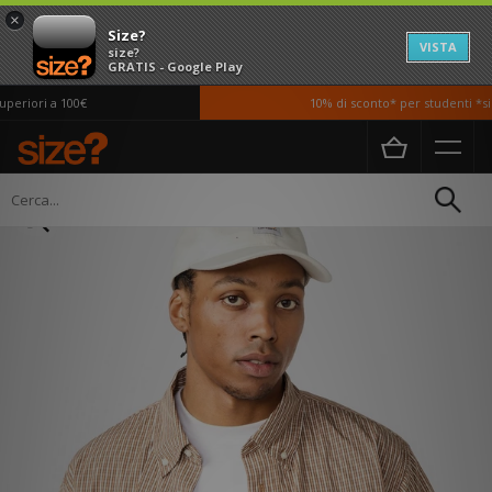
×
Size?
VISTA
size?
GRATIS - Google Play
eriori a 100€
10% di sconto* per studenti *si 
Home
Donna
Accessori
Cappelli