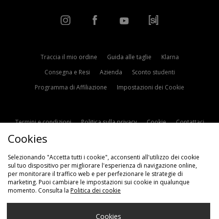
Traccia il mio ordine
Guida alle taglie
Klarna
Consegna e Resi
Azienda
Sconto studenti
Programma di Affiliazione
Impostazioni dei Cookie
Termini e condizioni
Politica sulla privacy
Cookie
Contattaci
Cookies
Modern Slavery Statement
Selezionando "Accetta tutti i cookie", acconsenti all'utilizzo dei cookie
sul tuo dispositivo per migliorare l'esperienza di navigazione online,
per monitorare il traffico web e per perfezionare le strategie di
marketing. Puoi cambiare le impostazioni sui cookie in qualunque
momento. Consulta la
Politica dei cookie
Scegli Il Tuo Paese
Cookies
Italia