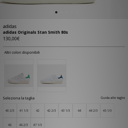
adidas
adidas Originals Stan Smith 80s
130,00€
Altri colori disponibili
Seleziona la taglia
Guida alle taglie
40 2/3
41 1/3
42
42 2/3
43 1/3
44
44 2/3
45 1/3
46
46 2/3
47 1/3