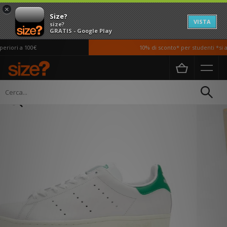
×
Size?
VISTA
size?
GRATIS - Google Play
riori a 100€
10% di sconto* per studenti *si ap
Home
Uomo
Scarpe