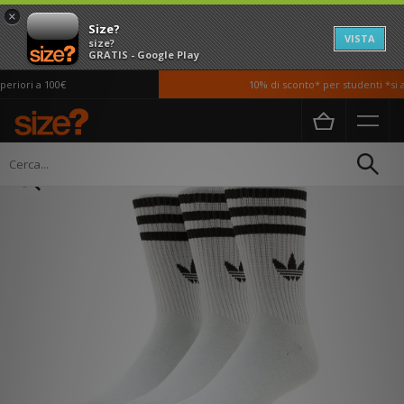
×
Size?
VISTA
size?
GRATIS - Google Play
riori a 100€
10% di sconto* per studenti *si ap
Home
Donna
Accessori
Calzini