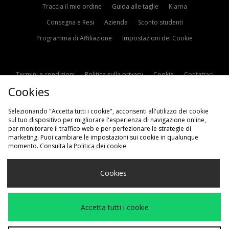
Traccia il mio ordine
Guida alle taglie
Klarna
Consegna e Resi
Azienda
Sconto studenti
Programma di Affiliazione
Impostazioni dei Cookie
Termini e condizioni
Politica sulla privacy
Cookie
Contattaci
Cookies
Modern Slavery Statement
Selezionando "Accetta tutti i cookie", acconsenti all'utilizzo dei cookie
sul tuo dispositivo per migliorare l'esperienza di navigazione online,
per monitorare il traffico web e per perfezionare le strategie di
marketing. Puoi cambiare le impostazioni sui cookie in qualunque
momento. Consulta la
Politica dei cookie
Scegli Il Tuo Paese
Cookies
Italia
Accettiamo i seguenti metodi di pagamento
Accetta tutti i cookie