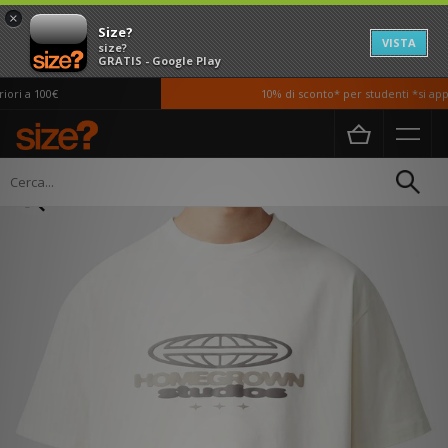
×
Size?
VISTA
size?
GRATIS - Google Play
ri a 100€
10% di sconto* per studenti *si appl
Home
Uomo
Abbigliamento
T-shirt