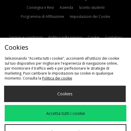
Consegna e Resi
Azienda
Sconto studenti
Programma di Affiliazione
Impostazioni dei Cookie
Termini e condizioni
Politica sulla privacy
Cookie
Contattaci
Cookies
Modern Slavery Statement
Selezionando "Accetta tutti i cookie", acconsenti all'utilizzo dei cookie
sul tuo dispositivo per migliorare l'esperienza di navigazione online,
per monitorare il traffico web e per perfezionare le strategie di
marketing. Puoi cambiare le impostazioni sui cookie in qualunque
momento. Consulta la
Politica dei cookie
Scegli Il Tuo Paese
Cookies
Italia
Accettiamo i seguenti metodi di pagamento
Accetta tutti i cookie
Visita il nostro sito aziendale a
www.jdplc.com