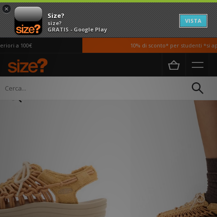
×
Size?
VISTA
size?
GRATIS - Google Play
iori a 100€
10% di sconto* per studenti *si app
Home
Donna
Scarpe