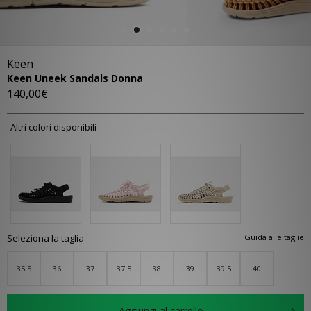
Keen
Keen Uneek Sandals Donna
140,00€
Altri colori disponibili
Seleziona la taglia
Guida alle taglie
35.5
36
37
37.5
38
39
39.5
40
Aggiungi al carrello