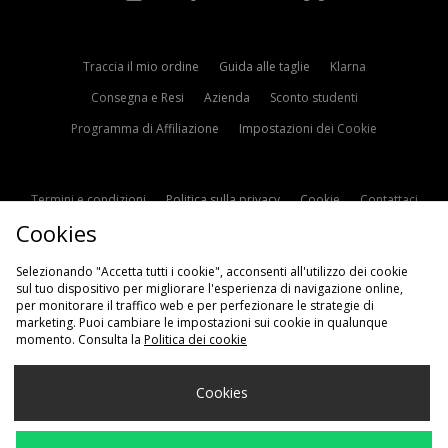
Traccia il mio ordine
Guida alle taglie
Klarna
Consegna e Resi
Azienda
Sconto studenti
Programma di Affiliazione
Impostazioni dei Cookie
Termini e condizioni
Politica sulla privacy
Cookie
Contattaci
Cookies
Modern Slavery Statement
Selezionando "Accetta tutti i cookie", acconsenti all'utilizzo dei cookie
sul tuo dispositivo per migliorare l'esperienza di navigazione online,
per monitorare il traffico web e per perfezionare le strategie di
marketing. Puoi cambiare le impostazioni sui cookie in qualunque
momento. Consulta la
Politica dei cookie
Scegli Il Tuo Paese
Cookies
Italia