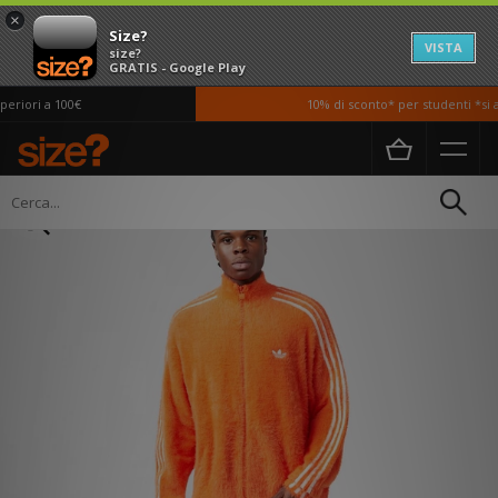
×
Size?
VISTA
size?
GRATIS - Google Play
riori a 100€
10% di sconto* per studenti *si ap
Home
Uomo
Abbigliamento
Giacche e Cappotti