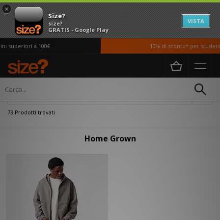
×
Size?
VISTA
size?
GRATIS - Google Play
i superiori a 100€
10% di sconto* per studenti
Home
Home Grown
Filtra
73 Prodotti trovati
Home Grown