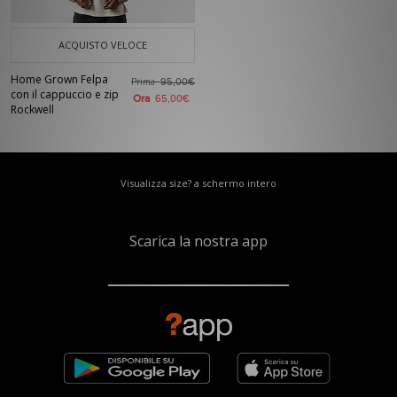
ACQUISTO VELOCE
Home Grown Felpa
Prima
95,00€
con il cappuccio e zip
Ora
65,00€
Rockwell
Visualizza size? a schermo intero
Scarica la nostra app