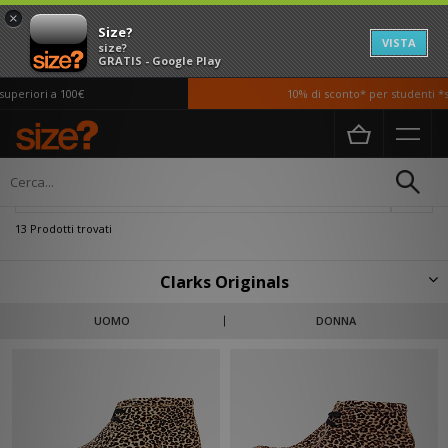
×
Size?
VISTA
size?
GRATIS - Google Play
eriori a 100€
10% di sconto* per studenti *si 
Home
Sconti | Clarks Originals
Filtra
13 Prodotti trovati
Clarks Originals
Introdotto per la prima volta nel 1950, Clarks Originals è un brand classico
UOMO
DONNA
e moderno allo stesso tempo, la cui popolarità non è mai svanita. Grazie
all'ideatore delle leggendarie silhouettes Desert Boot e Wallabee il brand
si è evoluto sempre di più, aggiornandosi e senza perdere quel mix fra
stile e combinazione, così come la sua semplicità artigianale. Noi di size?
siamo rivenditori orgogliosi di avere un patrimonio di stampo inglese
come questo, e puoi scoprire la nostra estesa varietà di Clarks Originals
proprio qua in basso.