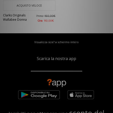
ACQUISTO VELOCE
Clarks Originals
Prima
160,00€
Wallabee Donna
Ora
110,00€
Visualizza size? a schermo intero
Scarica la nostra app
sconto del