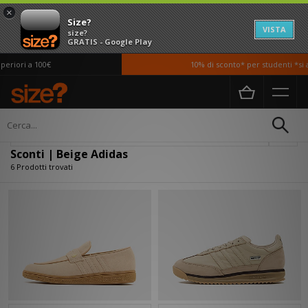
×
Size?
VISTA
size?
GRATIS - Google Play
riori a 100€
10% di sconto* per studenti *si a
Home
Sconti | Beige Adidas
Filtra
Sconti | Beige Adidas
6 Prodotti trovati