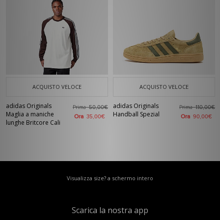
ACQUISTO VELOCE
ACQUISTO VELOCE
adidas Originals
adidas Originals
Prima
Prima
50,00€
110,00€
Maglia a maniche
Handball Spezial
Ora
Ora
35,00€
90,00€
lunghe Britcore Cali
Visualizza size? a schermo intero
Scarica la nostra app