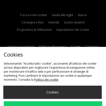
Traccia il mio ordine
Guida alle taglie
Klarna
Consegna e Resi
Azienda
Sconto studenti
Programma di Affiliazione
Impostazioni dei Cookie
Termini e condizioni
Politica sulla privacy
Cookie
Contattaci
Cookies
Modern Slavery Statement
Selezionando "Accetta tutti i cookie", acconsenti all'utilizzo dei cookie
sul tuo dispositivo per migliorare l'esperienza di navigazione online,
per monitorare il traffico web e per perfezionare le strategie di
marketing. Puoi cambiare le impostazioni sui cookie in qualunque
momento. Consulta la
Politica dei cookie
Scegli Il Tuo Paese
Cookies
Italia