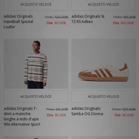
ACQUISTO VELOCE
ACQUISTO VELOCE
adidas Originals
adidas Originals SL
Prima
Prima
120,00€
110,00€
Handball Spezial
72 RS Aditex
Ora
Ora
90,00€
100,00€
Loafer
ACQUISTO VELOCE
ACQUISTO VELOCE
adidas Originals T-
adidas Originals
Prima
Prima
65,00€
120,00€
shirt a maniche
Samba OG Donna
Ora
Ora
35,00€
80,00€
lunghe a nido d'ape
90s Alternative Sport