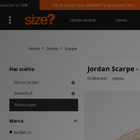
riori a 100€
10% di sconto* per studenti *si applicano T&Ci
Uscite recenti
Uomo
Home
Donna
Scarpe
Jordan Scarpe -
Hai scelto
Ordina per
Marca: Jordan
Basketball
Elimina tutto
Marca
Jordan
(3)