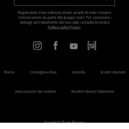
Registrando il tuo indirizzo email, accetti di voler ricevere
comunicazioni da parte del gruppo size?. Per conoscere i
dettagli sul trattamento dei tuoi dati, consulta la nostra
Politica sulla Privacy
.
Klarna
Consegna e Resi
Azienda
Sconto studenti
Impostazioni dei cookies
Modern Slavery Statement
Scegli Il Tuo Paese