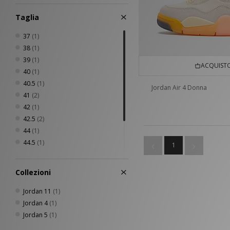
Taglia
37
(1)
38
(1)
39
(1)
ACQUISTO
40
(1)
40.5
(1)
Jordan Air 4 Donna
41
(2)
42
(1)
42.5
(2)
44
(1)
44.5
(1)
1
45
(1)
46
(1)
Collezioni
47
(1)
Jordan 11
(1)
Jordan 4
(1)
Jordan 5
(1)