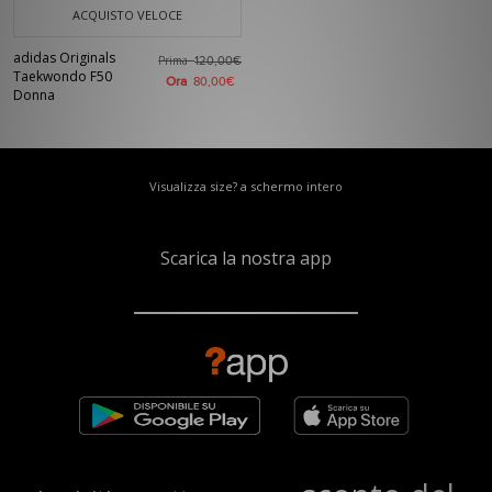
ACQUISTO VELOCE
adidas Originals
Prima
120,00€
Taekwondo F50
Ora
80,00€
Donna
Visualizza size? a schermo intero
Scarica la nostra app