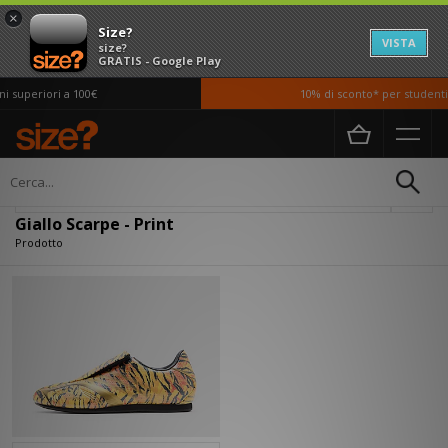
×
Size?
VISTA
size?
GRATIS - Google Play
 superiori a 100€
10% di sconto* per studenti 
Home
Donna
Scarpe
Filtra
Giallo Scarpe - Print
Prodotto