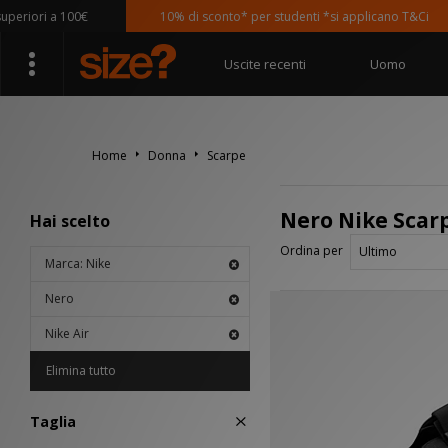
riori a 100€
10% di sconto* per studenti *si applicano T&Ci
Uscite recenti
Uomo
Home
Donna
Scarpe
Nero Nike Scarp
Hai scelto
Ordina per
Marca: Nike
Nero
Nike Air
Elimina tutto
Taglia