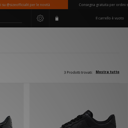
 @sizeofficialit per le novità
Consegna gratuita per ordini supe
Il carrello è vuoto
Mostra tutto
3 Prodotti trovati: