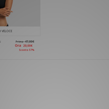
 VELOCE
s
47,00€
Prima
Ora
20,00€
Sconto 57%