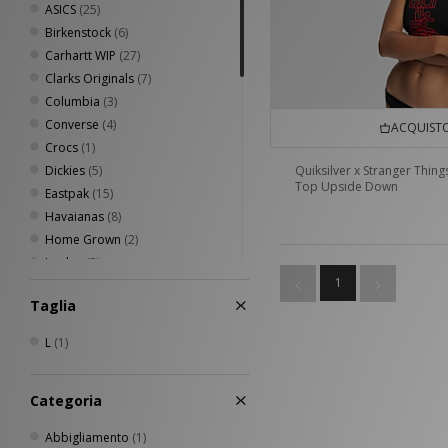
ASICS
(25)
Birkenstock
(6)
Carhartt WIP
(27)
Clarks Originals
(7)
Columbia
(3)
Converse
(4)
ACQUISTO
Crocs
(1)
Dickies
(5)
Quiksilver x Stranger Thing
Top Upside Down
Eastpak
(15)
Havaianas
(8)
Home Grown
(2)
Jordan
(3)
1
Keen
(11)
Taglia
New Balance
(18)
New Era
(25)
L
(1)
Nike
(53)
Oakley
(13)
Categoria
PUMA
(14)
Quiksilver
(1)
Abbigliamento
(1)
Reebok
(6)