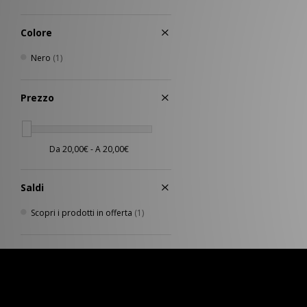
Salomon
(14)
Saucony
(4)
Colore
Scarpa
(1)
Nero
(1)
Stance
(3)
The North Face
(2)
Timberland
(2)
Prezzo
UGG
(18)
Vans
(2)
VISIT
(8)
Saldi
Scopri i prodotti in offerta
(1)