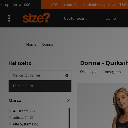
uperiori a 100€
10% di sconto* per studenti *si applicano T&Ci
Uscite recenti
Uomo
Home
Donna
Donna - Quiksil
Hai scelto
Ordina per
Marca: Quiksilver
Elimina tutto
Marca
47 Brand
(17)
adidas
(118)
Alte Systems
(9)