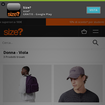
×
Size?
VISTA
size?
GRATIS - Google Play
superiori a 100€
10% di sconto* per studenti *
Home
Donna
Filtra
Donna - Viola
3 Prodotti trovati