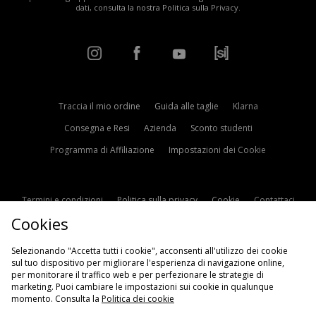
dati, consulta la nostra
Politica sulla Privacy
.
Traccia il mio ordine
Guida alle taglie
Klarna
Consegna e Resi
Azienda
Sconto studenti
Programma di Affiliazione
Impostazioni dei Cookie
Termini e condizioni
Politica sulla privacy
Cookie
Contattaci
Cookies
Modern Slavery Statement
Selezionando "Accetta tutti i cookie", acconsenti all'utilizzo dei cookie
sul tuo dispositivo per migliorare l'esperienza di navigazione online,
per monitorare il traffico web e per perfezionare le strategie di
marketing. Puoi cambiare le impostazioni sui cookie in qualunque
momento. Consulta la
Politica dei cookie