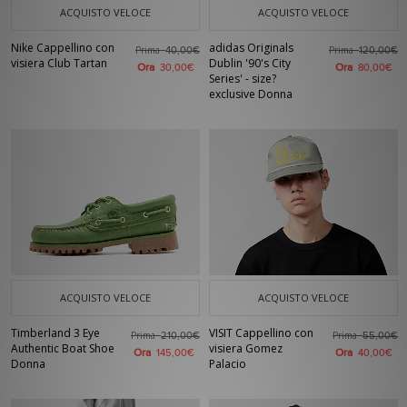
ACQUISTO VELOCE
ACQUISTO VELOCE
Nike Cappellino con
adidas Originals
Prima
Prima
40,00€
120,00€
visiera Club Tartan
Dublin '90's City
Ora
Ora
30,00€
80,00€
Series' - size?
exclusive Donna
ACQUISTO VELOCE
ACQUISTO VELOCE
Timberland 3 Eye
VISIT Cappellino con
Prima
Prima
210,00€
55,00€
Authentic Boat Shoe
visiera Gomez
Ora
Ora
145,00€
40,00€
Donna
Palacio