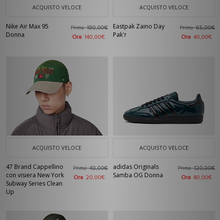
ACQUISTO VELOCE
ACQUISTO VELOCE
Nike Air Max 95
Eastpak Zaino Day
Prima
Prima
190,00€
65,00€
Donna
Pak'r
Ora
Ora
140,00€
40,00€
ACQUISTO VELOCE
ACQUISTO VELOCE
47 Brand Cappellino
adidas Originals
Prima
Prima
40,00€
120,00€
con visiera New York
Samba OG Donna
Ora
Ora
20,00€
80,00€
Subway Series Clean
Up