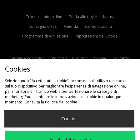
Traccia il mio ordine
Guida alle taglie
Klarna
Consegna e Resi
Azienda
Sconto studenti
Programma di Affiliazione
Impostazioni dei Cookie
Termini e condizioni
Politica sulla privacy
Cookie
Contattaci
Cookies
Modern Slavery Statement
Selezionando "Accetta tutti i cookie", acconsenti all'utilizzo dei cookie
sul tuo dispositivo per migliorare l'esperienza di navigazione online,
per monitorare il traffico web e per perfezionare le strategie di
marketing. Puoi cambiare le impostazioni sui cookie in qualunque
momento. Consulta la
Politica dei cookie
Scegli Il Tuo Paese
Cookies
Italia
Accettiamo i seguenti metodi di pagamento
Accetta tutti i cookie