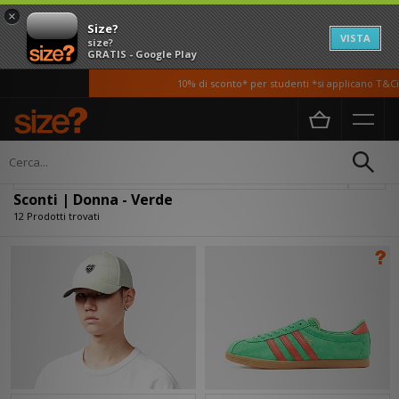
×
Size?
VISTA
size?
GRATIS - Google Play
10% di sconto* per studenti *si applicano T&Ci
Home
Donna
Filtra
Sconti | Donna - Verde
12 Prodotti trovati