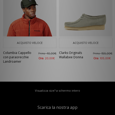
ACQUISTO VELOCE
ACQUISTO VELOCE
Columbia Cappello
Clarks Originals
Prima
Prima
40,00€
155,00€
con paraorecchie
Wallabee Donna
Ora
Ora
20,00€
105,00€
Landroamer
Visualizza size? a schermo intero
Scarica la nostra app