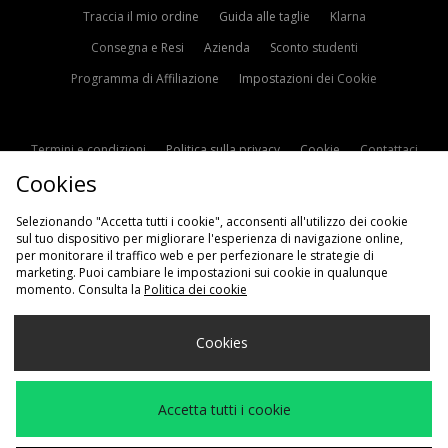
Traccia il mio ordine
Guida alle taglie
Klarna
Consegna e Resi
Azienda
Sconto studenti
Programma di Affiliazione
Impostazioni dei Cookie
Termini e condizioni
Politica sulla privacy
Cookie
Contattaci
Cookies
Modern Slavery Statement
Selezionando "Accetta tutti i cookie", acconsenti all'utilizzo dei cookie
sul tuo dispositivo per migliorare l'esperienza di navigazione online,
per monitorare il traffico web e per perfezionare le strategie di
marketing. Puoi cambiare le impostazioni sui cookie in qualunque
momento. Consulta la
Politica dei cookie
Scegli Il Tuo Paese
Cookies
Italia
Accettiamo i seguenti metodi di pagamento
Accetta tutti i cookie