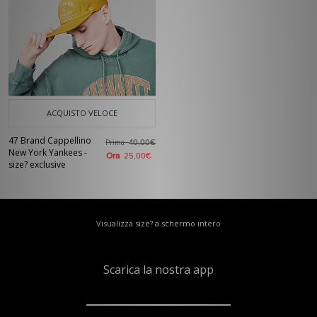
ACQUISTO VELOCE
47 Brand Cappellino
Prima
40,00€
New York Yankees -
Ora
25,00€
size? exclusive
Visualizza size? a schermo intero
Scarica la nostra app