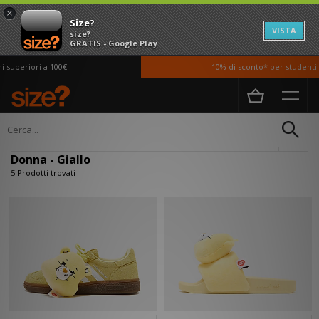
×
Size?
VISTA
size?
GRATIS - Google Play
superiori a 100€
10% di sconto* per studenti *
Home
Donna
Filtra
Donna - Giallo
5 Prodotti trovati