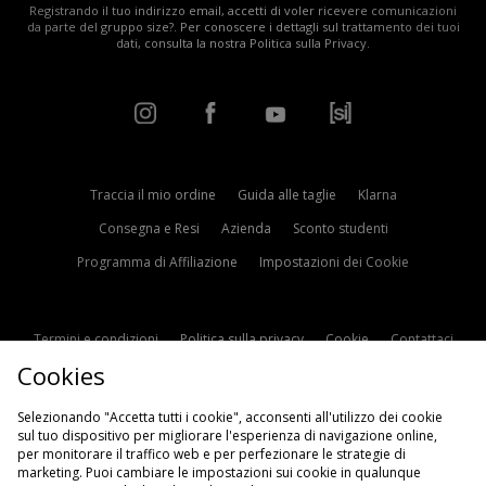
Registrando il tuo indirizzo email, accetti di voler ricevere comunicazioni
da parte del gruppo size?. Per conoscere i dettagli sul trattamento dei tuoi
dati, consulta la nostra
Politica sulla Privacy
.
Traccia il mio ordine
Guida alle taglie
Klarna
Consegna e Resi
Azienda
Sconto studenti
Programma di Affiliazione
Impostazioni dei Cookie
Termini e condizioni
Politica sulla privacy
Cookie
Contattaci
Cookies
Modern Slavery Statement
Selezionando "Accetta tutti i cookie", acconsenti all'utilizzo dei cookie
sul tuo dispositivo per migliorare l'esperienza di navigazione online,
per monitorare il traffico web e per perfezionare le strategie di
marketing. Puoi cambiare le impostazioni sui cookie in qualunque