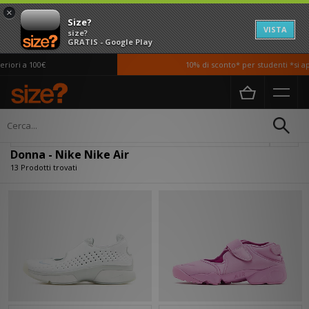
×
Size?
VISTA
size?
GRATIS - Google Play
ori a 100€
10% di sconto* per studenti *si appl
Home
Donna
Filtra
Donna - Nike Nike Air
13 Prodotti trovati