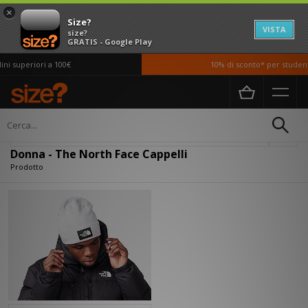
×
Size?
VISTA
size?
GRATIS - Google Play
i superiori a 100€
10% di sconto* per studenti
Home
Donna
Accessori
Cappelli
Filtra
Donna - The North Face Cappelli
Prodotto