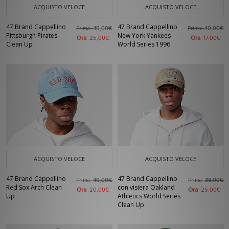
ACQUISTO VELOCE
ACQUISTO VELOCE
47 Brand Cappellino
47 Brand Cappellino
Prima
Prima
40,00€
40,00€
Pittsburgh Pirates
New York Yankees
Ora
Ora
25,00€
17,00€
Clean Up
World Series 1996
ACQUISTO VELOCE
ACQUISTO VELOCE
47 Brand Cappellino
47 Brand Cappellino
Prima
Prima
40,00€
38,00€
Red Sox Arch Clean
con visiera Oakland
Ora
Ora
20,00€
25,00€
Up
Athletics World Series
Clean Up