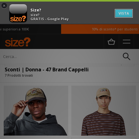
×
Size?
VISTA
size?
GRATIS - Google Play
uperiori a 100€
10% di sconto* per studenti *s
Home
Donna
Accessori
Cappelli
Filtra
Sconti | Donna - 47 Brand Cappelli
7 Prodotti trovati