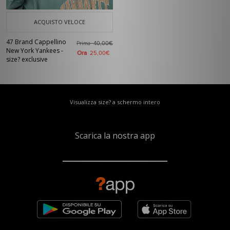
ACQUISTO VELOCE
47 Brand Cappellino
Prima
40,00€
New York Yankees -
Ora
25,00€
size? exclusive
Visualizza size? a schermo intero
Scarica la nostra app