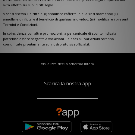
avrà effetto sui suoi diritti legali.
size? si riserva il diritto di (i) annullare l'offerta in qualsiasi momento; (ii)
annullare o rifiutare il beneficio di qualsiasi individuo; (iii) modificare i presenti
Termini e Condizioni.
In coincidenza con altre promozioni, la percentuale di sconto indicata
potrebbe essere soggetta a variazioni. Le possibili variazioni saranno
comunicate prontamente sul nostro sito sizeofficial.it.
Visualizza size? a schermo intero
Scarica la nostra app