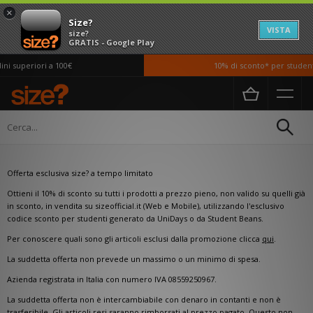
×
Size?
VISTA
size?
GRATIS - Google Play
i superiori a 100€
10% di sconto* per studenti
Home
Sconti per studenti
Sconti per studenti
Offerta esclusiva size? a tempo limitato
Ottieni il 10% di sconto su tutti i prodotti a prezzo pieno, non valido su quelli già
in sconto, in vendita su sizeofficial.it (Web e Mobile), utilizzando l'esclusivo
codice sconto per studenti generato da UniDays o da Student Beans.
Per conoscere quali sono gli articoli esclusi dalla promozione clicca
qui
.
La suddetta offerta non prevede un massimo o un minimo di spesa.
Azienda registrata in Italia con numero IVA 08559250967.
La suddetta offerta non è intercambiabile con denaro in contanti e non è
trasferibile. Gli articoli resi saranno rimborsati al prezzo pagato. Questo non