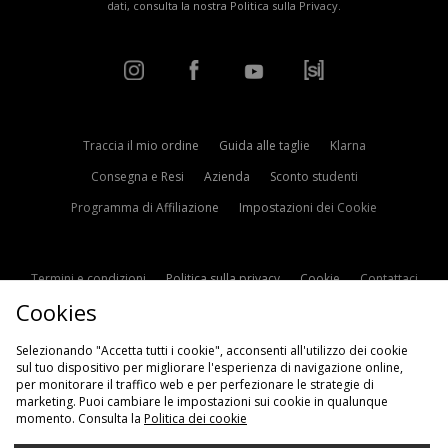
dati, consulta la nostra
Politica sulla Privacy
.
Traccia il mio ordine
Guida alle taglie
Klarna
Consegna e Resi
Azienda
Sconto studenti
Programma di Affiliazione
Impostazioni dei Cookie
Termini e condizioni
Politica sulla privacy
Cookie
Contattaci
Cookies
Modern Slavery Statement
Selezionando "Accetta tutti i cookie", acconsenti all'utilizzo dei cookie
sul tuo dispositivo per migliorare l'esperienza di navigazione online,
per monitorare il traffico web e per perfezionare le strategie di
marketing. Puoi cambiare le impostazioni sui cookie in qualunque
momento. Consulta la
Politica dei cookie