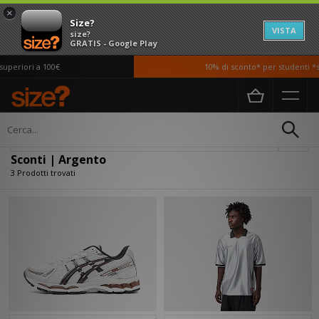
×
Size?
VISTA
size?
GRATIS - Google Play
uperiori a 100€
10% di sconto* per studenti *si
Home
Sconti | Argento
Filtra
Sconti | Argento
3 Prodotti trovati