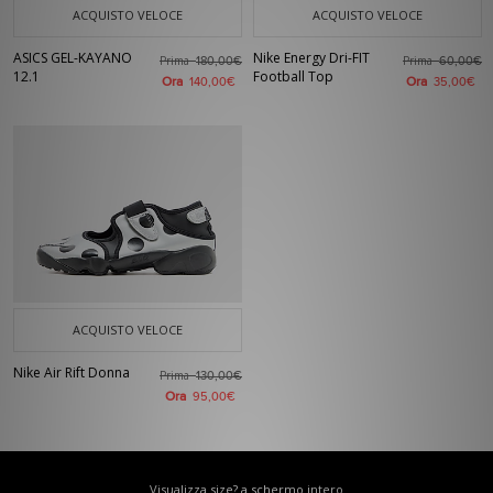
ACQUISTO VELOCE
ACQUISTO VELOCE
ASICS GEL-KAYANO
Nike Energy Dri-FIT
Prima
Prima
180,00€
60,00€
12.1
Football Top
Ora
Ora
140,00€
35,00€
ACQUISTO VELOCE
Nike Air Rift Donna
Prima
130,00€
Ora
95,00€
Visualizza size? a schermo intero