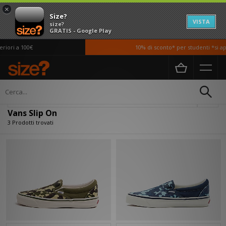
×
Size?
VISTA
size?
GRATIS - Google Play
iori a 100€
10% di sconto* per studenti *si ap
Home
Vans Slip On
Filtra
Vans Slip On
3 Prodotti trovati