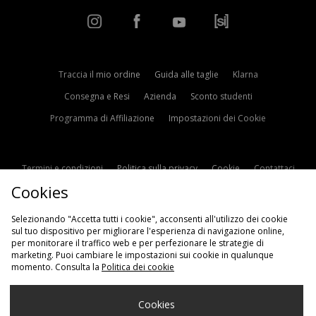
Traccia il mio ordine
Guida alle taglie
Klarna
Consegna e Resi
Azienda
Sconto studenti
Programma di Affiliazione
Impostazioni dei Cookie
Termini e condizioni
Politica sulla privacy
Cookie
Contattaci
Cookies
Modern Slavery Statement
Selezionando "Accetta tutti i cookie", acconsenti all'utilizzo dei cookie
sul tuo dispositivo per migliorare l'esperienza di navigazione online,
per monitorare il traffico web e per perfezionare le strategie di
marketing. Puoi cambiare le impostazioni sui cookie in qualunque
momento. Consulta la
Politica dei cookie
Scegli Il Tuo Paese
Cookies
Italia