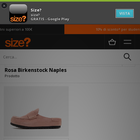
×
Size?
VISTA
size?
GRATIS - Google Play
i superiori a 100€
10% di sconto* per studenti
Home
Rosa Birkenstock Naples
Filtra
Rosa Birkenstock Naples
Prodotto