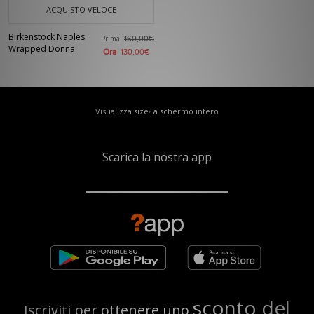
ACQUISTO VELOCE
Birkenstock Naples
Prima
160,00€
Wrapped Donna
Ora
130,00€
Visualizza size? a schermo intero
Scarica la nostra app
sconto del
Iscriviti per ottenere uno