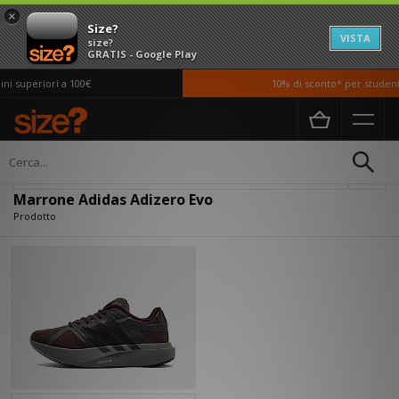
×
Size?
VISTA
size?
GRATIS - Google Play
i superiori a 100€
10% di sconto* per studenti
Home
Marrone Adidas Adizero Evo
Filtra
Marrone Adidas Adizero Evo
Prodotto