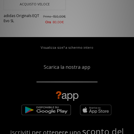
ACQUISTO VELOCE
adidas Originals EQT
Prima
150,00€
Evo SL
Ora
80,00€
Visualizza size? a schermo intero
Scarica la nostra app
sconto del
Iscriviti per ottenere uno