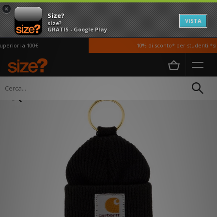
×
Size?
VISTA
size?
GRATIS - Google Play
eriori a 100€
10% di sconto* per studenti *si 
Home
Uomo
Accessori
Lifestyle