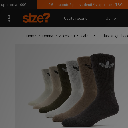
riori a 100€
10% di sconto* per studenti *si applicano T&Ci
Uscite recenti
Uomo
Home
Donna
Accessori
Calzini
adidas Originals C