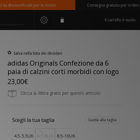
 @sizeofficialit per le novità
Consegna gratuita per ordini supe
Il carrello è vuoto
Salva nella lista dei desideri
adidas Originals Confezione da 6
paia di calzini corti morbidi con logo
23,00€
Clicca & Ritira gratis per questo articolo
Scegli la tua taglia
Guida alla taglia
4.5-5.5UK
6.5-8UK
8.5-10UK