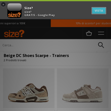
×
Size?
VISTA
size?
GRATIS - Google Play
i superiori a 100€
10% di sconto* per studenti
Home
Uomo
Scarpe
Filtra
Beige DC Shoes Scarpe - Trainers
2 Prodotti trovati