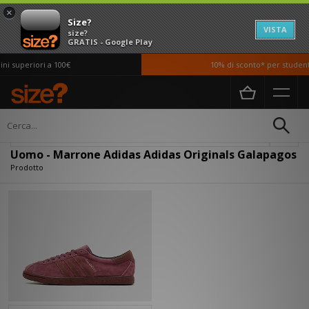
×
Size?
VISTA
size?
GRATIS - Google Play
i superiori a 100€
10% di sconto* per studenti
Home
Uomo
Filtra
Uomo - Marrone Adidas Adidas Originals Galapagos
Prodotto