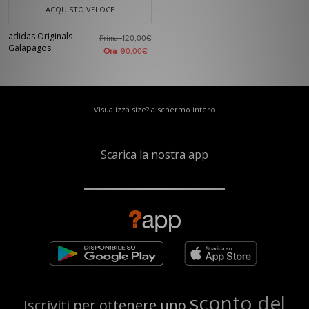
ACQUISTO VELOCE
adidas Originals
Prima
120,00€
Galapagos
Ora
90,00€
Visualizza size? a schermo intero
Scarica la nostra app
sconto del
Iscriviti per ottenere uno