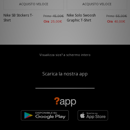
ACQUISTO VELOCE
ACQUISTO VELOCE
Nike SB Stickers T-
Nike Solo Swoosh
Prima
Prima
45,00€
55,00€
Shirt
Graphic T-Shirt
Ora
Ora
25,00€
40,00€
Visualizza size? a schermo intero
Scarica la nostra app