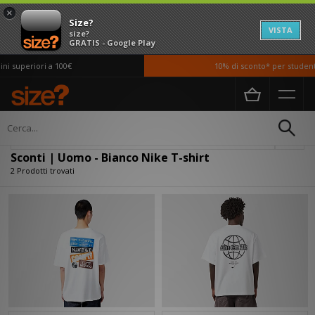
×
Size?
VISTA
size?
GRATIS - Google Play
i superiori a 100€
10% di sconto* per studenti 
Home
Uomo
Abbigliamento
T-shirt
Filtra
Sconti | Uomo - Bianco Nike T-shirt
2 Prodotti trovati