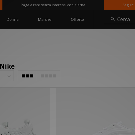
Paga a rate senza interessi con Klarna
Seguici su @s
Cerca
Donna
Marche
Offerte
 Nike