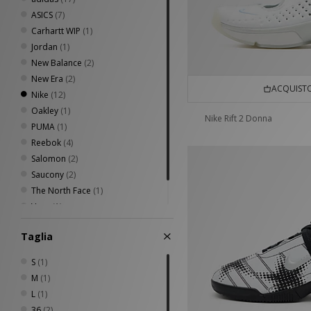
ASICS
(7)
Carhartt WIP
(1)
Jordan
(1)
New Balance
(2)
New Era
(2)
ACQUISTO
Nike
(12)
Oakley
(1)
Nike Rift 2 Donna
PUMA
(1)
Reebok
(4)
Salomon
(2)
Saucony
(2)
The North Face
(1)
Vans
(1)
VISIT
(1)
Taglia
S
(1)
M
(1)
L
(1)
36
(2)