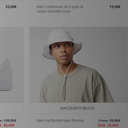
23,00€
Nike Confezione da 3 paia di
15,00€
calzini imbottiti Crew
ACQUISTO VELOCE
130,00€
Nike Hat Bucket Apex Boonie
39,00€
ma
Prima
ra
Ora
85,00€
25,00€