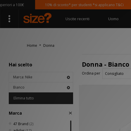
ri a 100€
10% di sconto* per studenti *si applicano T&Ci
Uscite recenti
Uomo
Home
Donna
Donna - Bianco
Hai scelto
Ordina per
Marca: Nike
Bianco
Elimina tutto
Marca
47 Brand
(2)
adidas
(17)