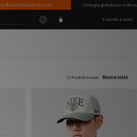
izeofficialit per le novità
Consegna gratuita per ordini superio
Il carrello è vuoto
Mostra tutto
12 Prodotti trovati: