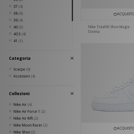
37
(4)
38
(6)
ACQUISTO
39
(4)
Nike Total90 Shox Magia
40
(3)
Donna
40.5
(4)
41
(1)
42
(1)
43
(1)
Categoria
44.5
(1)
38 - 42
(2)
Scarpe
(9)
42 - 46
(2)
Accessori
(4)
Collezioni
Nike Air
(4)
Nike Air Force 1
(2)
Nike Air Rift
(2)
Nike Moon Racer
(2)
ACQUISTO
Nike Shox
(2)