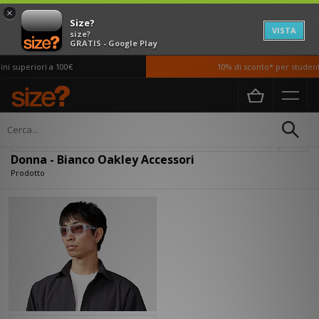
×
Size?
VISTA
size?
GRATIS - Google Play
i superiori a 100€
10% di sconto* per studenti
Home
Donna
Accessori
Filtra
Donna - Bianco Oakley Accessori
Prodotto